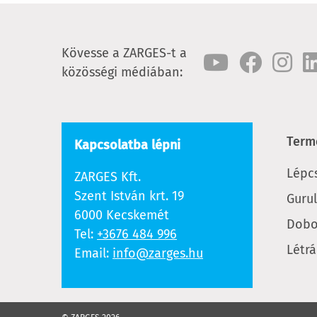
Kövesse a ZARGES-t a
közösségi médiában:
Term
Kapcsolatba lépni
Lépc
ZARGES Kft.
Szent István krt. 19
Guru
6000 Kecskemét
Dobo
Tel:
+3676 484 996
Létrá
Email:
info@zarges.hu