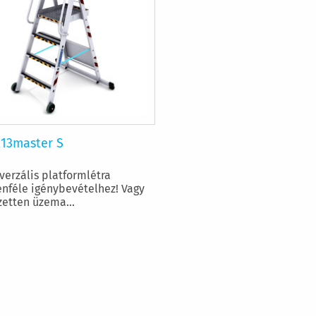
R13master S
verzális platformlétra
nféle igénybevételhez! Vagy
zetten üzema...