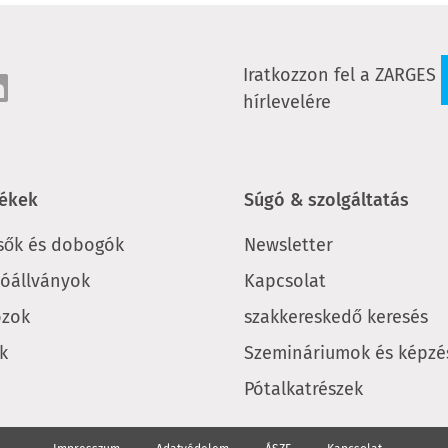
Iratkozzon fel a ZARGES
hírlevelére
ékek
Súgó & szolgáltatás
sők és dobogók
Newsletter
lóállványok
Kapcsolat
zok
szakkereskedő keresés
k
Szemináriumok és képzé
Pótalkatrészek