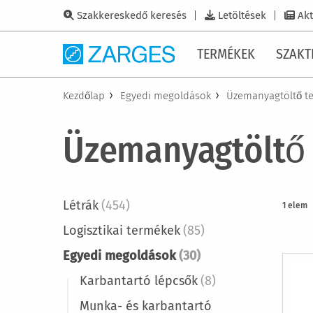
Szakkereskedő keresés
Letöltések
Akt
TERMÉKEK
SZAKT
Kezdőlap
Egyedi megoldások
Üzemanyagtöltő t
Üzemanyagtöltő 
Létrák
(454)
1
elem
Logisztikai termékek
(85)
Egyedi megoldások
(30)
Karbantartó lépcsők
(8)
Munka- és karbantartó