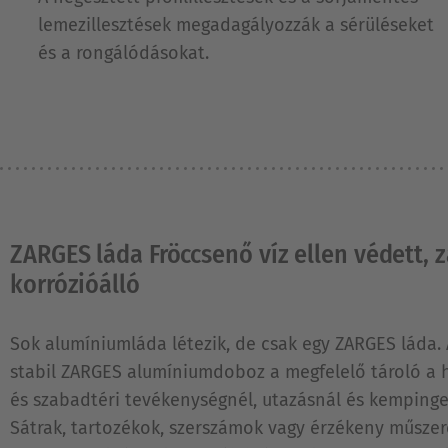
lemezillesztések megadagályozzák a sérüléseket
és a rongálódásokat.
ZARGES láda Fröccsenő víz ellen védett, 
korrózióálló
Sok alumíniumláda létezik, de csak egy ZARGES láda. 
stabil ZARGES alumíniumdoboz a megfelelő tároló a 
és szabadtéri tevékenységnél, utazásnál és kempinge
Sátrak, tartozékok, szerszámok vagy érzékeny műszere