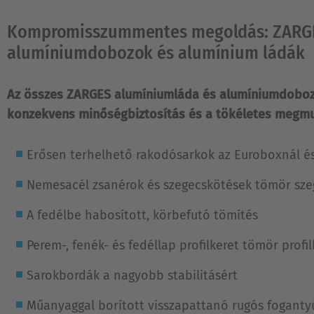
Kompromisszummentes megoldás: ZARG
alumíniumdobozok és alumínium ládák
Az összes ZARGES alumíniumláda és alumíniumdoboz 
konzekvens minőségbiztosítás és a tökéletes megmun
Erősen terhelhető rakodósarkok az Euroboxnál és
Nemesacél zsanérok és szegecskötések tömör sze
A fedélbe habosított, körbefutó tömítés
Perem-, fenék- és fedéllap profilkeret tömör profil
Sarokbordák a nagyobb stabilitásért
Műanyaggal borított visszapattanó rugós foganty