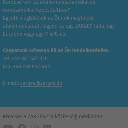
Kérdése van az alumíniumládáinkkal és
dobozainkkal kapcsolatban?
Együtt megtaláljuk az Önnek megfelelő
alumíniumládát, legyen az egy ZARGES láda, egy
Eurobox vagy egy K 470-es:
Csapatunk szívesen áll az Ön rendelkezésére.
Tel.:+49 881 687-130
Fax: +49 881 687-440
E-mail:
zarges@zarges.de
Kövesse a ZARGES-t a közösségi médiában: