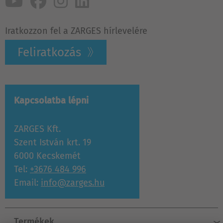
Iratkozzon fel a ZARGES hírlevelére
Feliratkozás
Kapcsolatba lépni
ZARGES Kft.
Szent István krt. 19
6000 Kecskemét
Tel:
+3676 484 996
Email:
info@zarges.hu
Termékek