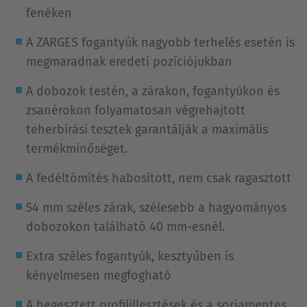
fenéken
A ZARGES fogantyúk nagyobb terhelés esetén is
megmaradnak eredeti pozíciójukban
A dobozok testén, a zárakon, fogantyúkon és
zsanérokon folyamatosan végrehajtott
teherbírási tesztek garantálják a maximális
termékminőséget.
A fedéltömítés habosított, nem csak ragasztott
54 mm széles zárak, szélesebb a hagyományos
dobozokon található 40 mm-esnél.
Extra széles fogantyúk, kesztyűben is
kényelmesen megfogható
A hegesztett profilillesztések és a sorjamentes