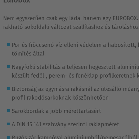
Nem egyszerűen csak egy láda, hanem egy EUROBOX.
rakható sokoldalú változat szállításhoz és tároláshoz
Por és fröccsenő víz elleni védelem a habosított,
tömítés által.
Nagyfokú stabilitás a teljesen hegesztett alumíni
készült fedél-, perem- és fenéklap profilkeretne
Biztonság az egymásra rakásnál az ütésálló műany
profil rakodósarkoknak köszönhetően
Sarokbordák a jobb mérettartásért
A DIN 15 141 szabvány szerinti raklapméret
Rugós zár kampóval alumíniumból/nemesacélból é