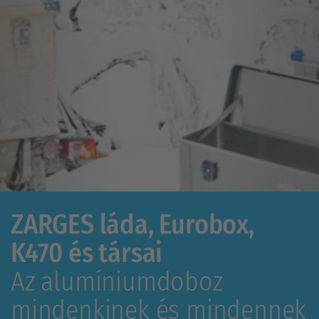
ZARGES láda, Eurobox,
K470 és társai
Az alumíniumdoboz
mindenkinek és mindennek