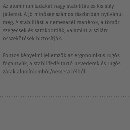
Az alumíniumládákat nagy stabilitás és kis súly
jellemzi. A jó minőség számos részletben nyilvánul
meg. A stabilitást a nemesacél zsanérok, a tömör
szegecsek és sarokbordák, valamint a szilárd
összekötések biztosítják.
Fontos kényelmi jellemzők az ergonomikus rugós
fogantyúk, a stabil fedéltartó hevederek és rugós
zárak alumíniumból/nemesacélból.