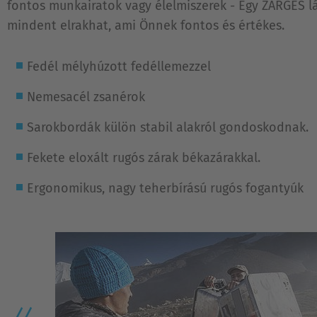
fontos munkairatok vagy élelmiszerek - Egy ZARGES 
mindent elrakhat, ami Önnek fontos és értékes.
Fedél mélyhúzott fedéllemezzel
Nemesacél zsanérok
Sarokbordák külön stabil alakról gondoskodnak.
Fekete eloxált rugós zárak békazárakkal.
Ergonomikus, nagy teherbírású rugós fogantyúk