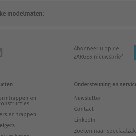
jke modelmaten:
Abonneer u op de
ZARGES nieuwsbrief
ucten
Ondersteuning en servic
formtrappen en
Newsletter
constructies
Contact
ers en trappen
LinkedIn
eigers
Zoeken naar speciaalza