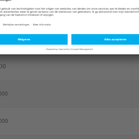
ca.l x b x h)
630
1000
1000