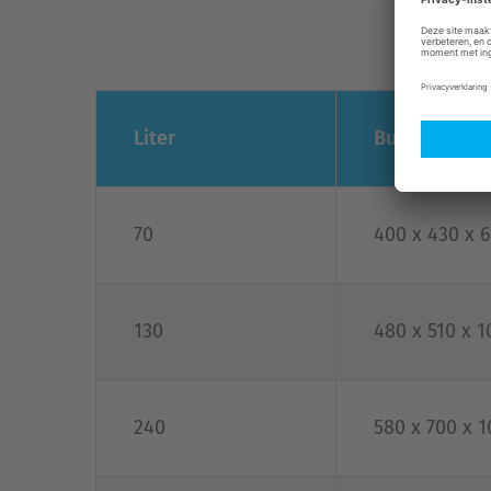
Liter
Buitenmaten (
70
400 x 430 x 
130
480 x 510 x 
240
580 x 700 x 