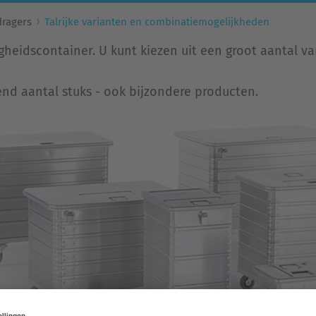
dragers
Talrijke varianten en combinatiemogelijkheden
igheidscontainer. U kunt kiezen uit een groot aantal
send aantal stuks - ook bijzondere producten.