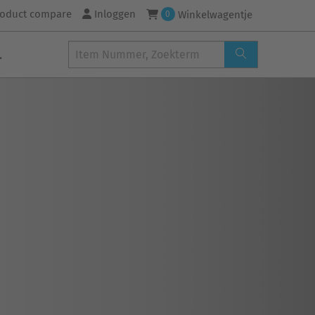
roduct compare
Inloggen
Winkelwagentje
0
.