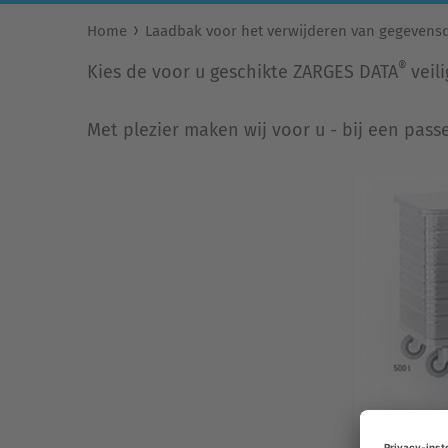
Home
Laadbak voor het verwijderen van gegevens
®
Kies de voor u geschikte ZARGES DATA
veil
Met plezier maken wij voor u - bij een pas