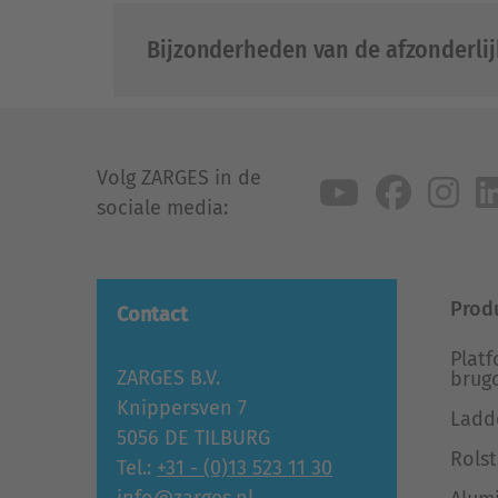
Bijzonderheden van de afzonderli
Volg ZARGES in de
sociale media:
Prod
Contact
Plat
ZARGES B.V.
brug
Knippersven 7
Ladd
5056 DE TILBURG
Rolst
Tel.:
+31 - (0)13 523 11 30