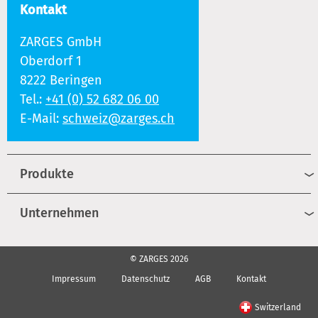
Kontakt
ZARGES GmbH
Oberdorf 1
8222 Beringen
Tel.:
+41 (0) 52 682 06 00
E-Mail:
schweiz@zarges.ch
Produkte
Unternehmen
© ZARGES 2026
Impressum
Datenschutz
AGB
Kontakt
Switzerland