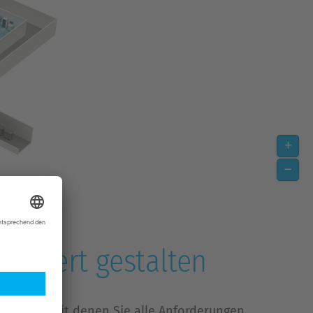
ientiert gestalten
er AEMP, mit denen Sie alle Anforderungen