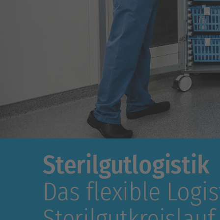
Sterilgutlogistik
Das flexible Logi
Sterilgutkreislauf