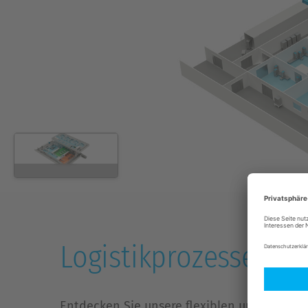
Logistikprozesse wir
Entdecken Sie unsere flexiblen und modular