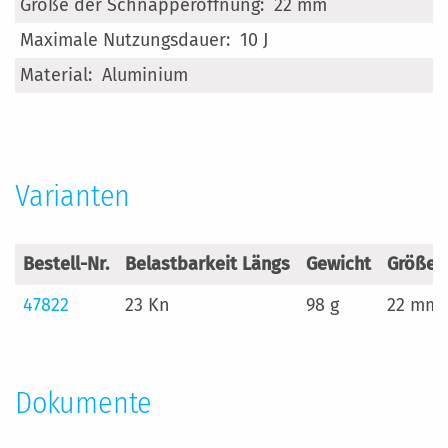
Mehr
22 mm
Informationen
10 J
Aluminium
Varianten
Bestell-Nr.
Belastbarkeit Längs
Gewicht
Größe 
47822
23 Kn
98 g
22 mm
Dokumente