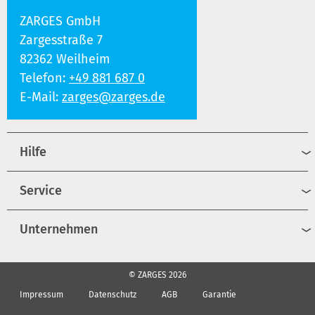
ZARGES GmbH
Zargesstraße 7
82362 Weilheim
Telefon:
+49 881 687 0
E-Mail:
zarges@zarges.de
Hilfe
Service
Unternehmen
© ZARGES 2026
Impressum
Datenschutz
AGB
Garantie