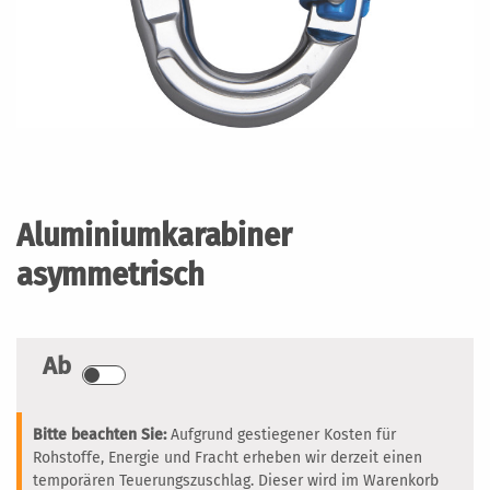
Zum
Anfang
der
Aluminiumkarabiner
Bildergalerie
springen
asymmetrisch
Ab
Bitte beachten Sie:
Aufgrund gestiegener Kosten für
Rohstoffe, Energie und Fracht erheben wir derzeit einen
temporären Teuerungszuschlag. Dieser wird im Warenkorb