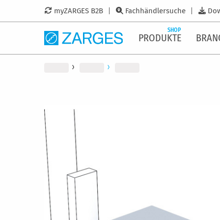
myZARGES B2B
Fachhändlersuche
Do
SHOP
PRODUKTE
BRAN
Zum
Ende
der
Bildergalerie
springen