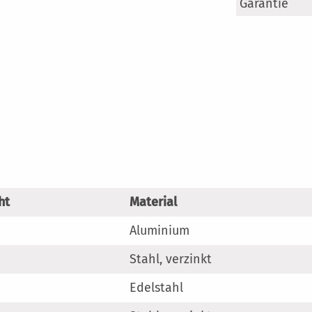
Mehr
Garantie
Information
ht
Material
Aluminium
Stahl, verzinkt
Edelstahl