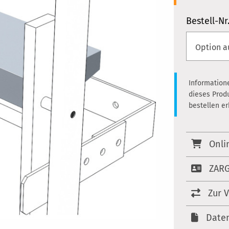
Bestell-Nr
Information
dieses Prod
bestellen e
Onli
ZARG
Zur 
Date