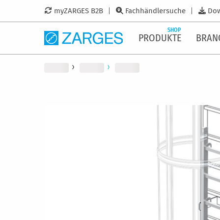
myZARGES B2B
Fachhändlersuche
Do
SHOP
PRODUKTE
BRAN
Zum
Ende
der
Bildergalerie
springen