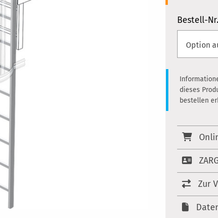
Bestell-Nr
Information
dieses Prod
bestellen e
Onli
ZARG
Zur 
Date