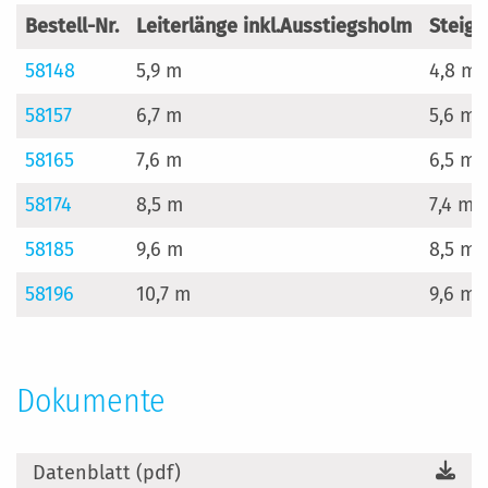
Bestell-Nr.
Leiterlänge inkl.Ausstiegsholm
Steig
58148
5,9 m
4,8 m
58157
6,7 m
5,6 m
58165
7,6 m
6,5 m
58174
8,5 m
7,4 m
58185
9,6 m
8,5 m
58196
10,7 m
9,6 m
Dokumente
Datenblatt (pdf)