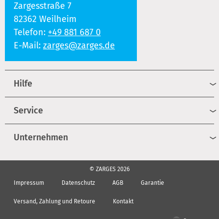
Zargesstraße 7
82362 Weilheim
Telefon:
+49 881 687 0
E-Mail:
zarges@zarges.de
Hilfe
Service
Unternehmen
© ZARGES 2026
Impressum
Datenschutz
AGB
Garantie
Versand, Zahlung und Retoure
Kontakt