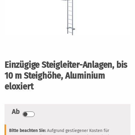
Zum
Anfang
der
Einzügige Steigleiter-Anlagen, bis
Bildergalerie
springen
10 m Steighöhe, Aluminium
eloxiert
Ab
Bitte beachten Sie:
Aufgrund gestiegener Kosten für