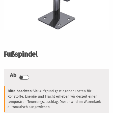
Zum
Anfang
der
Fußspindel
Bildergalerie
springen
Ab
Bitte beachten Sie:
Aufgrund gestiegener Kosten für
Rohstoffe, Energie und Fracht erheben wir derzeit einen
temporären Teuerungszuschlag. Dieser wird im Warenkorb
automatisch ausgewiesen.