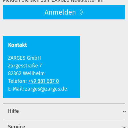
Anmelden
Kontakt
ZARGES GmbH
Zargesstraße 7
82362 Weilheim
Telefon:
+49 881 687 0
E-Mail:
zarges@zarges.de
Hilfe
Service