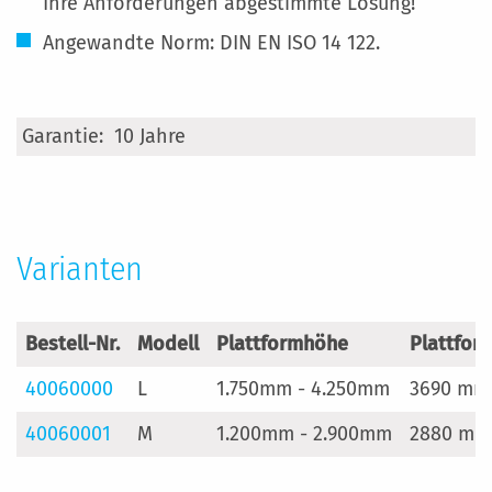
Ihre Anforderungen abgestimmte Lösung!
Angewandte Norm: DIN EN ISO 14 122.
Mehr
10 Jahre
Informationen
Varianten
Bestell-Nr.
Modell
Plattformhöhe
Plattfor
40060000
L
1.750mm - 4.250mm
3690 mm
40060001
M
1.200mm - 2.900mm
2880 mm