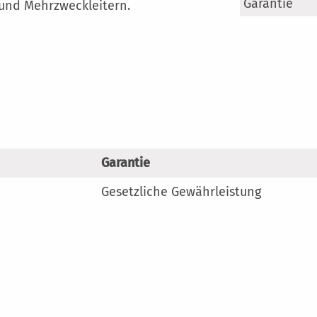
Mehr
Garantie
 und Mehrzweckleitern.
Information
Garantie
Gesetzliche Gewährleistung