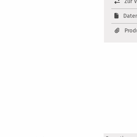
Zur 
Date
Prod