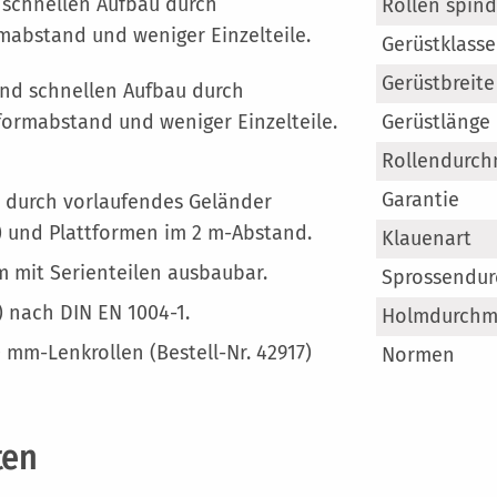
Mehr
 schnellen Aufbau durch
Rollen spind
Information
mabstand und weniger Einzelteile.
Gerüstklasse
Gerüstbreite
und schnellen Aufbau durch
formabstand und weniger Einzelteile.
Gerüstlänge
Rollendurch
Garantie
u durch vorlaufendes Geländer
) und Plattformen im 2 m-Abstand.
Klauenart
m mit Serienteilen ausbaubar.
Sprossendur
) nach DIN EN 1004-1.
Holmdurchm
mm-Lenkrollen (Bestell-Nr. 42917)
Normen
ten