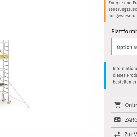
Energie und F
Teuerungszusc
ausgewiesen.
Plattfor
Information
dieses Prod
bestellen e
Onli
ZARG
Zur 