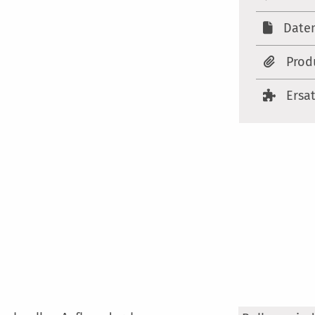
Date
Prod
Ersa