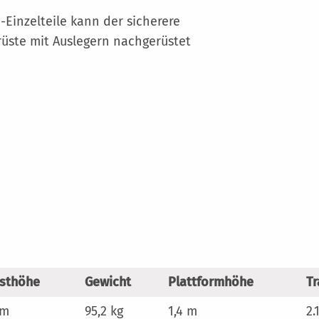
Einzelteile kann der sicherere
üste mit Auslegern nachgerüstet
sthöhe
Gewicht
Plattformhöhe
T
 m
95,2 kg
1,4 m
2