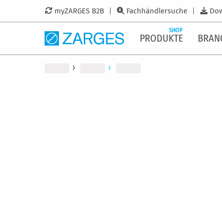
myZARGES B2B
Fachhändlersuche
Do
SHOP
PRODUKTE
BRAN
Zum
Ende
der
Bildergalerie
springen