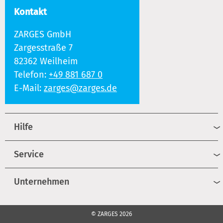
Kontakt
ZARGES GmbH
Zargesstraße 7
82362 Weilheim
Telefon:
+49 881 687 0
E-Mail:
zarges@zarges.de
Hilfe
Service
Unternehmen
© ZARGES 2026