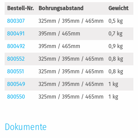
Bestell-Nr.
Bohrungsabstand
Gewicht
H
800307
325mm / 395mm / 465mm
0,5 kg
5
800491
395mm / 465mm
0,7 kg
5
800492
395mm / 465mm
0,9 kg
6
800552
325mm / 395mm / 465mm
0,8 kg
5
800551
325mm / 395mm / 465mm
0,8 kg
5
800549
325mm / 395mm / 465mm
1 kg
7
800550
325mm / 395mm / 465mm
1 kg
7
Dokumente