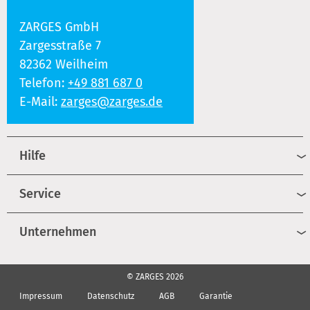
ZARGES GmbH
Zargesstraße 7
82362 Weilheim
Telefon:
+49 881 687 0
E-Mail:
zarges@zarges.de
Hilfe
Service
Unternehmen
© ZARGES 2026
Impressum
Datenschutz
AGB
Garantie