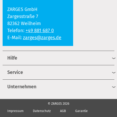
ZARGES GmbH
Zargesstraße 7
82362 Weilheim
Telefon:
+49 881 687 0
E-Mail:
zarges@zarges.de
Hilfe
Service
Unternehmen
© ZARGES 2026
Impressum
Datenschutz
AGB
Garantie