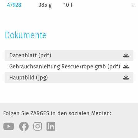
47928
385 g
10 J
EN
Dokumente
Datenblatt (pdf)
Gebrauchsanleitung Rescue/rope grab (pdf)
Hauptbild (jpg)
Folgen Sie ZARGES in den sozialen Medien: