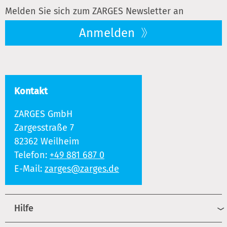
Melden Sie sich zum ZARGES Newsletter an
Anmelden
Kontakt
ZARGES GmbH
Zargesstraße 7
82362 Weilheim
Telefon:
+49 881 687 0
E-Mail:
zarges@zarges.de
Hilfe