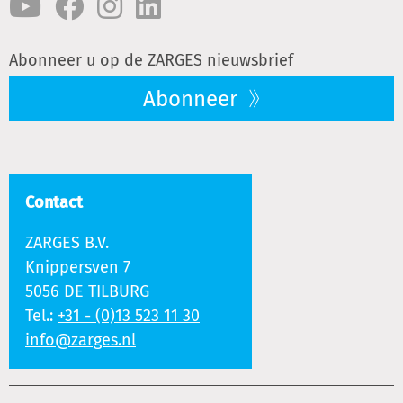
Abonneer u op de ZARGES nieuwsbrief
Abonneer
Contact
ZARGES B.V.
Knippersven 7
5056 DE TILBURG
Tel.:
+31 - (0)13 523 11 30
info@zarges.nl