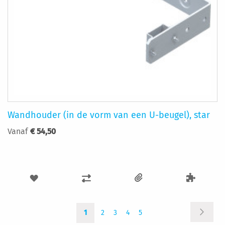
Wandhouder (in de vorm van een U-beugel), star
Vanaf
€ 54,50
VOEG
TOEVOEGEN
TOE
OM
Pagina
Pagina
U
Pagina
Pagina
Pagina
Pagina
AAN
TE
Volgen
1
2
3
4
5
lees
momenteel