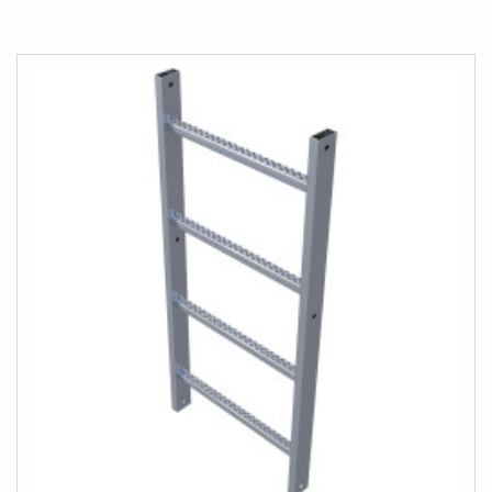
TOE
OM
AAN
TE
VERLANGLIJST
VERGELIJKEN