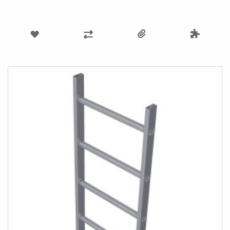
VOEG
TOEVOEGEN
TOE
OM
AAN
TE
VERLANGLIJST
VERGELIJKEN