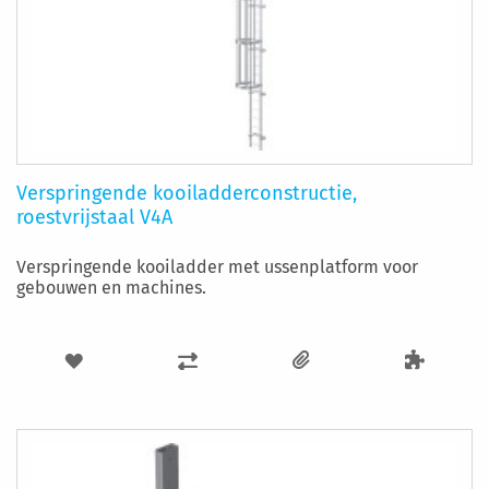
Verspringende kooiladderconstructie,
roestvrijstaal V4A
Verspringende kooiladder met ussenplatform voor
gebouwen en machines.
VOEG
TOEVOEGEN
TOE
OM
AAN
TE
VERLANGLIJST
VERGELIJKEN