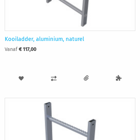
Kooiladder, aluminium, naturel
Vanaf
€ 117,00
VOEG
TOEVOEGEN
TOE
OM
AAN
TE
VERLANGLIJST
VERGELIJKEN