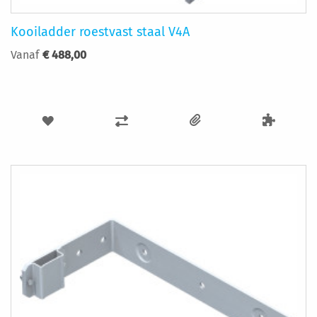
Kooiladder roestvast staal V4A
Vanaf
€ 488,00
VOEG
TOEVOEGEN
TOE
OM
AAN
TE
VERLANGLIJST
VERGELIJKEN