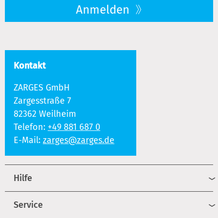
Anmelden
Kontakt
ZARGES GmbH
Zargesstraße 7
82362 Weilheim
Telefon:
+49 881 687 0
E-Mail:
zarges@zarges.de
Hilfe
Service