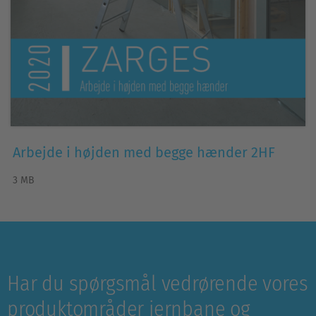
Arbejde i højden med begge hænder 2HF
3 MB
Har du spørgsmål vedrørende vores
produktområder jernbane og