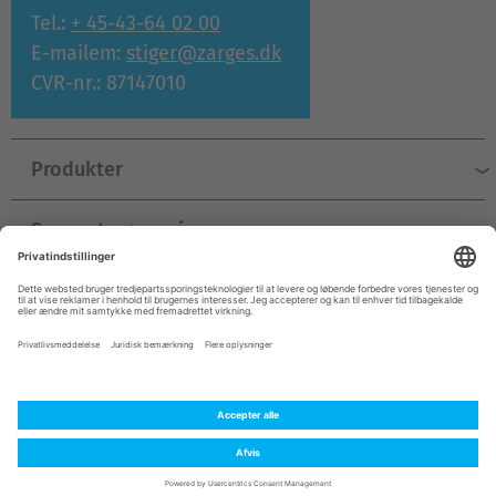
Tel.:
+ 45-43-64 02 00
E-mailem:
stiger@zarges.dk
CVR-nr.: 87147010
Produkter
Support og service
Virksomhed
© ZARGES 2026
Kolofon
Beskyttelse af personoplysninger
Almindelige forretningsbetingelser
Kontakt
Denmark