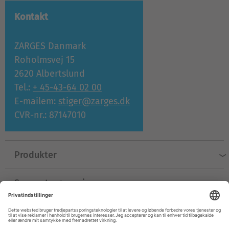
Kontakt
ZARGES Danmark
Roholmsvej 15
2620 Albertslund
Tel.:
+ 45-43-64 02 00
E-mailem:
stiger@zarges.dk
CVR-nr.: 87147010
Produkter
Support og service
Virksomhed