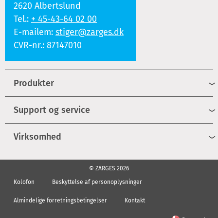
2620 Albertslund
Tel.:
+ 45-43-64 02 00
E-mailem:
stiger@zarges.dk
CVR-nr.: 87147010
Produkter
Support og service
Virksomhed
© ZARGES 2026
Kolofon
Beskyttelse af personoplysninger
Almindelige forretningsbetingelser
Kontakt