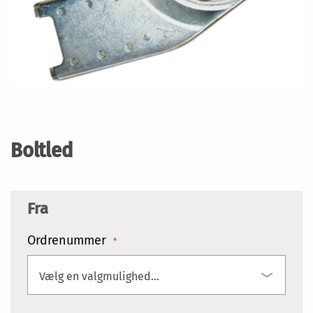
Gå
til
starten
Boltled
af
billedgalleriet
Fra
Ordrenummer