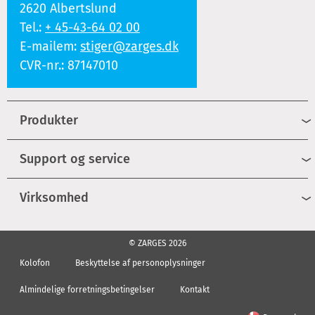
2620 Albertslund
Tel.:
+ 45-43-64 02 00
E-mailem:
stiger@zarges.dk
CVR-nr.: 87147010
Produkter
Support og service
Virksomhed
© ZARGES 2026
Kolofon
Beskyttelse af personoplysninger
Almindelige forretningsbetingelser
Kontakt