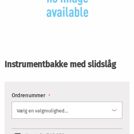
Gå
til
starten
Instrumentbakke med slidslåg
af
billedgalleriet
Ordrenummer