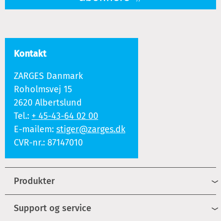
Kontakt
ZARGES Danmark
Roholmsvej 15
2620 Albertslund
Tel.:
+ 45-43-64 02 00
E-mailem:
stiger@zarges.dk
CVR-nr.: 87147010
Produkter
Support og service