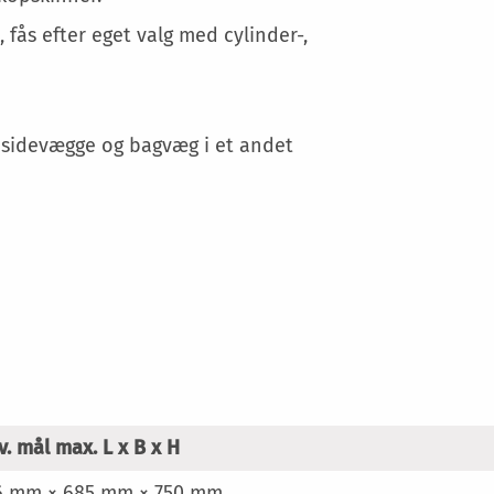
fås efter eget valg med cylinder-,
å sidevægge og bagvæg i et andet
. mål max. L x B x H
6 mm × 685 mm × 750 mm