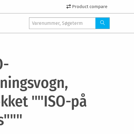
Product compare
O-
yningsvogn,
kket ""ISO-på
s"""