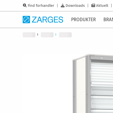
Find forhandler
Downloads
Aktuelt
PRODUKTER
BRA
Gå
til
slutningen
af
billedgalleriet