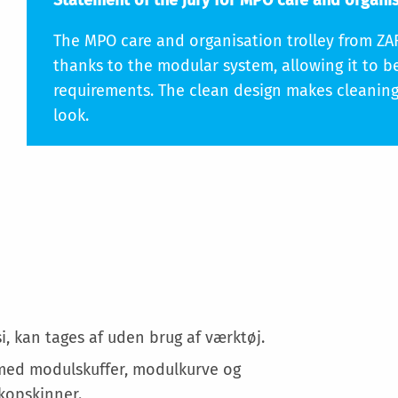
Statement of the jury for MPO care and organis
The MPO care and organisation trolley from ZA
thanks to the modular system, allowing it to be
requirements. The clean design makes cleanin
look.
Specifikation
, kan tages af uden brug af værktøj.
 med modulskuffer, modulkurve og
kopskinner.