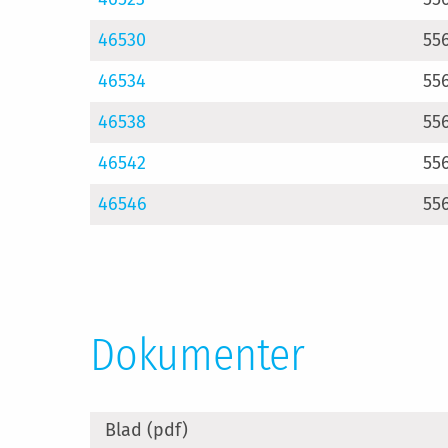
46530
55
46534
55
46538
55
46542
55
46546
55
Dokumenter
Blad (pdf)