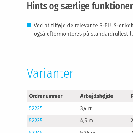
Hints og særlige funktione
Ved at tilføje de relevante S-PLUS-enkel
også eftermonteres på standardrullestil
Varianter
Ordrenummer
Arbejdshøjde
52225
3,4 m
52235
4,5 m
52245
5,35 m