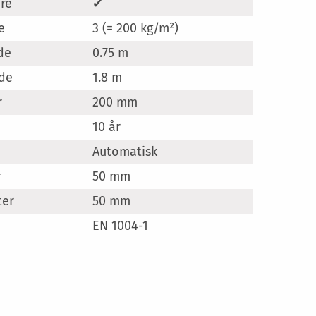
er
are
✔
e
3 (= 200 kg/m²)
de
0.75 m
gde
1.8 m
r
200 mm
10 år
Automatisk
r
50 mm
ter
50 mm
EN 1004-1