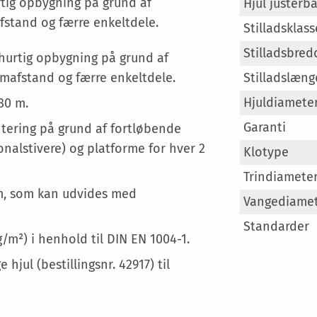
Specifikation
rtig opbygning på grund af
Hjul justerb
fstand og færre enkeltdele.
Stilladsklass
Stilladsbred
 hurtig opbygning på grund af
mafstand og færre enkeltdele.
Stilladslæn
Hjuldiamete
,80 m.
Garanti
tering på grund af fortløbende
nalstivere) og platforme for hver 2
Klotype
Trindiamete
0 m, som kan udvides med
Vangediame
Standarder
g/m²) i henhold til DIN EN 1004-1.
hjul (bestillingsnr. 42917) til