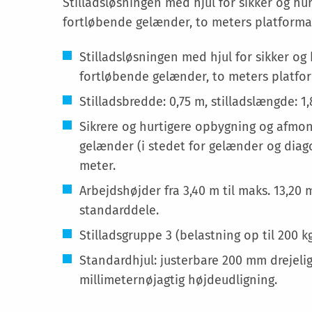
Stilladsløsningen med hjul for sikker og hu
fortløbende gelænder, to meters platforma
Stilladsløsningen med hjul for sikker og
fortløbende gelænder, to meters platfor
Stilladsbredde: 0,75 m, stilladslængde: 1
Sikrere og hurtigere opbygning og afmon
gelænder (i stedet for gelænder og diago
meter.
Arbejdshøjder fra 3,40 m til maks. 13,2
standarddele.
Stilladsgruppe 3 (belastning op til 200 k
Standardhjul: justerbare 200 mm drejelige 
millimeternøjagtig højdeudligning.