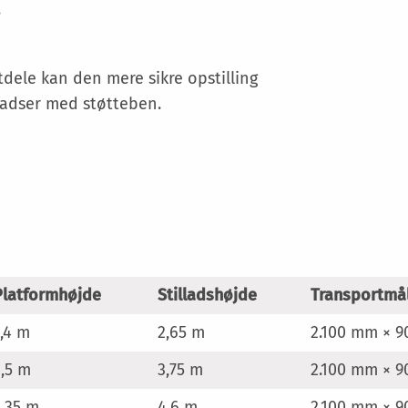
r
tdele kan den mere sikre opstilling
ladser med støtteben.
Platformhøjde
Stilladshøjde
Transportmå
1,4 m
2,65 m
2.100 mm × 
2,5 m
3,75 m
2.100 mm × 
3,35 m
4,6 m
2.100 mm × 