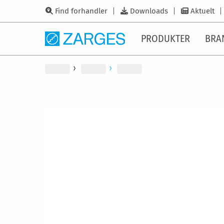
Find forhandler
Downloads
Aktuelt
PRODUKTER
BRA
Gå
til
slutningen
af
billedgalleriet