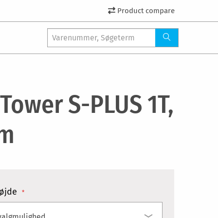
Product compare
iTower S-PLUS 1T,
 m
øjde