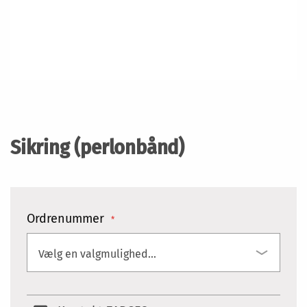
Gå
til
starten
Sikring (perlonbånd)
af
billedgalleriet
Ordrenummer