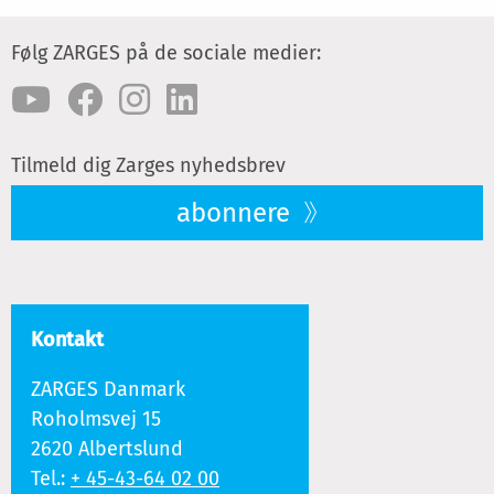
Følg ZARGES på de sociale medier:
Tilmeld dig Zarges nyhedsbrev
abonnere
Kontakt
ZARGES Danmark
Roholmsvej 15
2620 Albertslund
Tel.:
+ 45-43-64 02 00