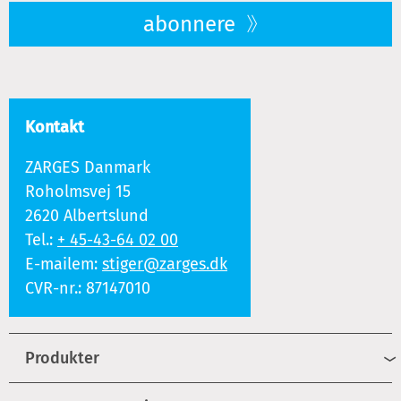
abonnere
Kontakt
ZARGES Danmark
Roholmsvej 15
2620 Albertslund
Tel.:
+ 45-43-64 02 00
E-mailem:
stiger@zarges.dk
CVR-nr.: 87147010
Produkter