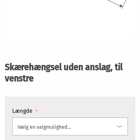
Gå
til
starten
Skærehængsel uden anslag, til
af
billedgalleriet
venstre
Længde