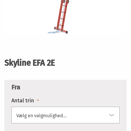
Gå
til
starten
Skyline EFA 2E
af
billedgalleriet
Fra
Antal trin