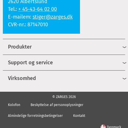
2620 Albertslund
Tel.:
+ 45-43-64 02 00
E-mailem:
stiger@zarges.dk
CVR-nr.: 87147010
Produkter
Support og service
Virksomhed
© ZARGES 2026
Kolofon
Beskyttelse af personoplysninger
Almindelige forretningsbetingelser
Kontakt
Denmark