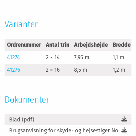
Varianter
Ordrenummer
Antal trin
Arbejdshøjde
Bredde t
41274
2 × 14
7,95 m
1,1 m
41276
2 × 16
8,5 m
1,2 m
Dokumenter
Blad (pdf)
Brugsanvisning for skyde- og hejsestiger No.