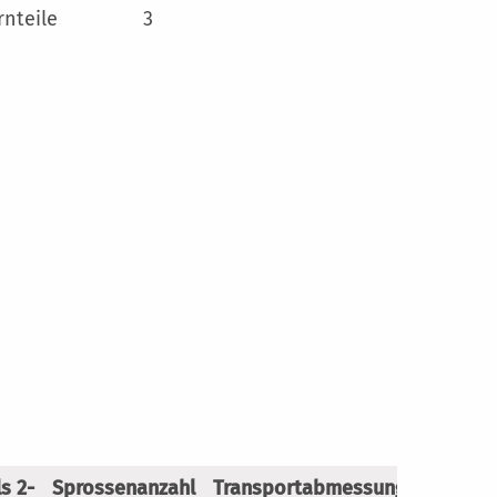
rnteile
3
s 2-
Sprossenanzahl
Transportabmessungen