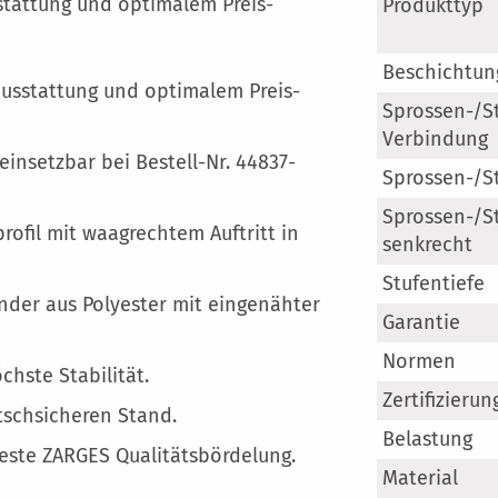
Mehr
sstattung und optimalem Preis-
Produkttyp
Information
Beschichtun
sausstattung und optimalem Preis-
Sprossen-/S
Verbindung
einsetzbar bei Bestell-Nr. 44837-
Sprossen-/S
Sprossen-/S
rofil mit waagrechtem Auftritt in
senkrecht
Stufentiefe
nder aus Polyester mit eingenähter
Garantie
Normen
chste Stabilität.
Zertifizierun
tschsicheren Stand.
Belastung
ste ZARGES Qualitätsbördelung.
Material