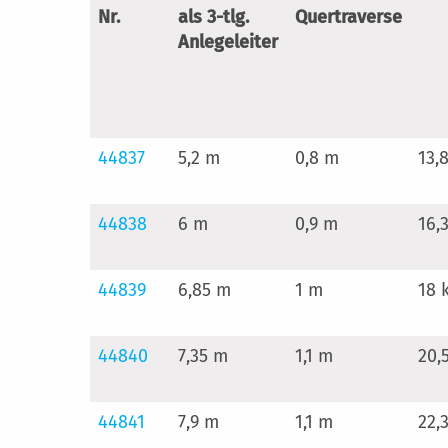
Nr.
als 3-tlg.
Quertraverse
Anlegeleiter
44837
5,2 m
0,8 m
13,
44838
6 m
0,9 m
16,
44839
6,85 m
1 m
18 
44840
7,35 m
1,1 m
20,
44841
7,9 m
1,1 m
22,