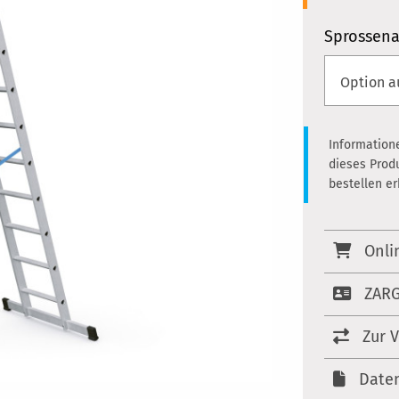
Sprossena
Information
dieses Prod
bestellen e
Onli
ZARG
Zur 
Date