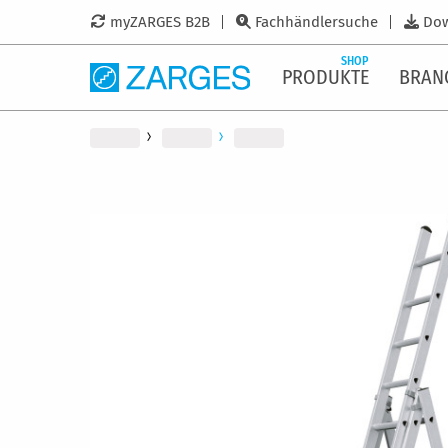
myZARGES B2B
Fachhändlersuche
Do
SHOP
PRODUKTE
BRAN
Zum
Ende
der
Bildergalerie
springen