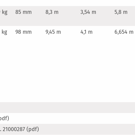
9 kg
85 mm
8,3 m
3,54 m
5,8 m
5 kg
98 mm
9,45 m
4,1 m
6,654 m
pdf)
 21000287 (pdf)