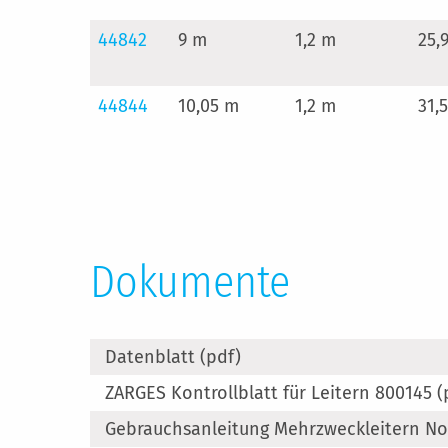
44842
9 m
1,2 m
25,
44844
10,05 m
1,2 m
31,
Dokumente
Datenblatt (pdf)
ZARGES Kontrollblatt für Leitern 800145 (
Gebrauchsanleitung Mehrzweckleitern No.