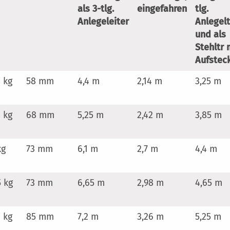
als 3-tlg.
eingefahren
tlg.
Anlegeleiter
Anlegelt
und als
Stehltr 
Aufsteck
8 kg
58 mm
4,4 m
2,14 m
3,25 m
3 kg
68 mm
5,25 m
2,42 m
3,85 m
kg
73 mm
6,1 m
2,7 m
4,4 m
5 kg
73 mm
6,65 m
2,98 m
4,65 m
3 kg
85 mm
7,2 m
3,26 m
5,25 m