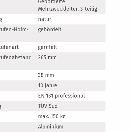
Gebördelte
en
Mehrzweckleiter, 3-teilig
g
natur
tufen-Holm-
gebördelt
tufenart
geriffelt
tufenabstand
265 mm
38 mm
10 Jahre
EN 131 professional
g
TÜV Süd
max. 150 kg
Aluminium