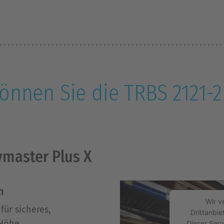
können Sie die TRBS 2121-
ymaster Plus X
n
Wir v
für sicheres,
Drittanbie
 Höhe.
Dieser Serv