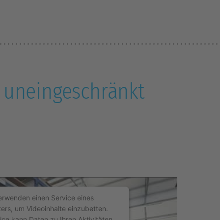
2 uneingeschränkt
erwenden einen Service eines
ters, um Videoinhalte einzubetten.
ice kann Daten zu Ihren Aktivitäten