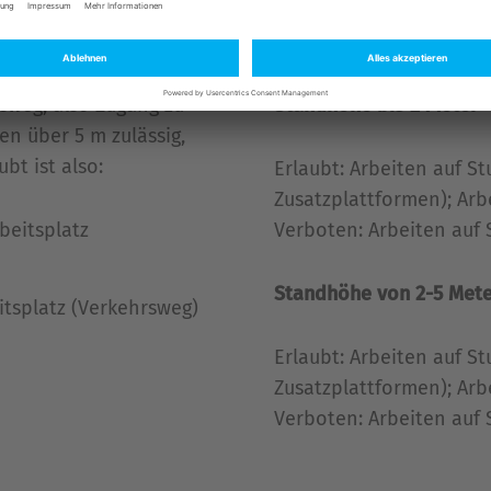
sweg, also Zugang zu
Standhöhe bis 2 Meter
en über 5 m zulässig,
ubt ist also:
Erlaubt: Arbeiten auf St
Zusatzplattformen); Arb
beitsplatz
Verboten: Arbeiten auf 
Standhöhe von 2-5 Mete
itsplatz (Verkehrsweg)
Erlaubt: Arbeiten auf St
Zusatzplattformen); Arb
Verboten: Arbeiten auf 