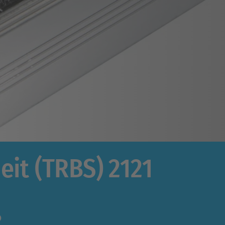
eit (TRBS) 2121
?