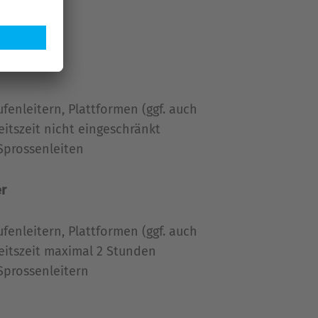
ufenleitern, Plattformen (ggf. auch
eitszeit nicht eingeschränkt
Sprossenleiten
r
ufenleitern, Plattformen (ggf. auch
eitszeit maximal 2 Stunden
Sprossenleitern