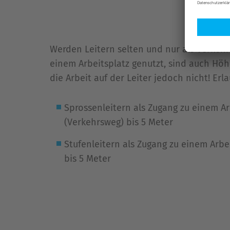
Werden Leitern selten und nur als Verkehr
einem Arbeitsplatz genutzt, sind auch Höh
die Arbeit auf der Leiter jedoch nicht! Erla
Sprossenleitern als Zugang zu einem Ar
(Verkehrsweg) bis 5 Meter
Stufenleitern als Zugang zu einem Arbe
bis 5 Meter