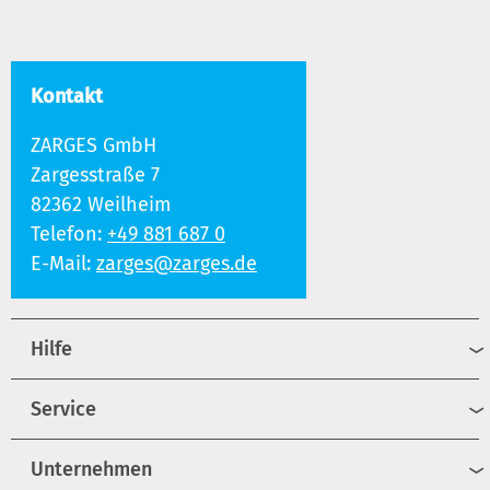
Kontakt
ZARGES GmbH
Zargesstraße 7
82362 Weilheim
Telefon:
+49 881 687 0
E-Mail:
zarges@zarges.de
Hilfe
Service
Unternehmen