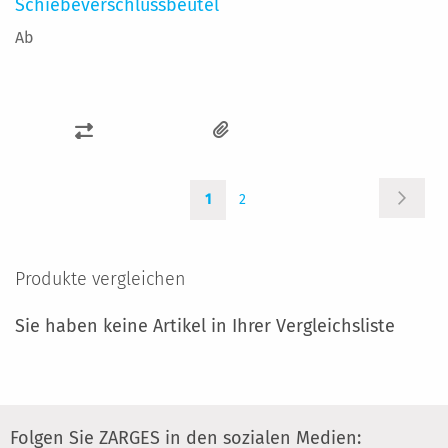
Schiebeverschlussbeutel
Ab
ZUR
VERGLEICHSLISTE
Seite
Seite
Sie
Seite
HINZUFÜGEN
Weiter
1
2
lesen
gerade
Seite
Produkte vergleichen
Sie haben keine Artikel in Ihrer Vergleichsliste
Folgen Sie ZARGES in den sozialen Medien: