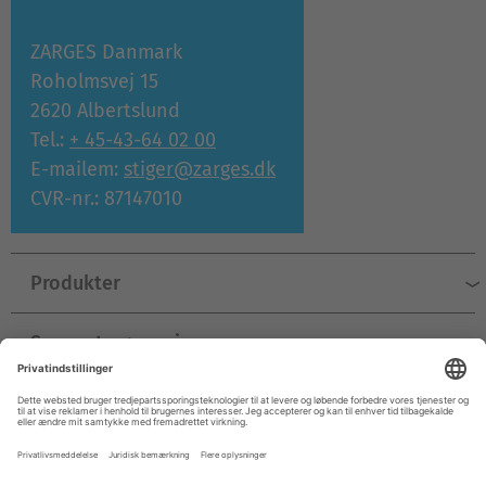
ZARGES Danmark
Roholmsvej 15
2620 Albertslund
Tel.:
+ 45-43-64 02 00
E-mailem:
stiger@zarges.dk
CVR-nr.: 87147010
Produkter
Support og service
Virksomhed
© ZARGES 2026