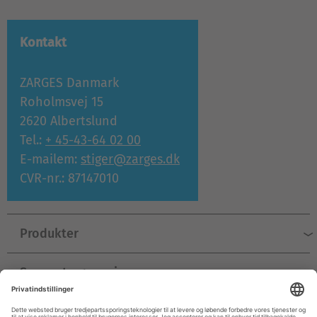
Kontakt
ZARGES Danmark
Roholmsvej 15
2620 Albertslund
Tel.:
+ 45-43-64 02 00
E-mailem:
stiger@zarges.dk
CVR-nr.: 87147010
Produkter
Support og service
Virksomhed