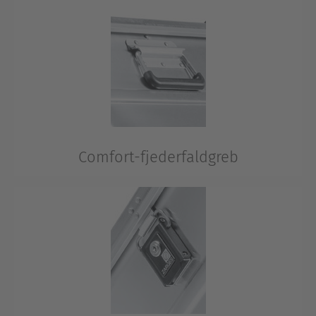
Derfor kan K 424 XC stables sikkert og problemfrit.
Comfort-fjederfaldgreb
Gør det bekvemt at bære, når det er nødvendigt. De
brede greb giver høj bærekomfort.