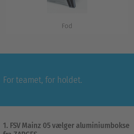
Fod
Som option til offroad-sæt 220 mm, kan klappes ud.
For teamet, for holdet.
1. FSV Mainz 05 vælger aluminiumbokse