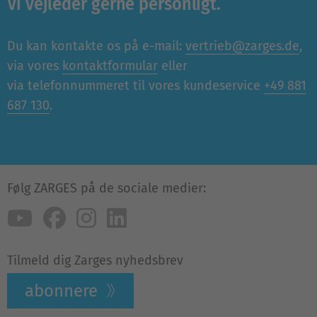
Vi vejleder gerne personligt.
Du kan kontakte os på e-mail:
vertrieb@zarges.de
,
via vores
kontaktformular
eller
via telefonnummeret til vores kundeservice
+49 881
687 130
.
Følg ZARGES på de sociale medier:
Tilmeld dig Zarges nyhedsbrev
abonnere