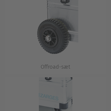
Offroad-sæt
Terrængående hjul med 220 mm diameter til de
hårdeste forhold.