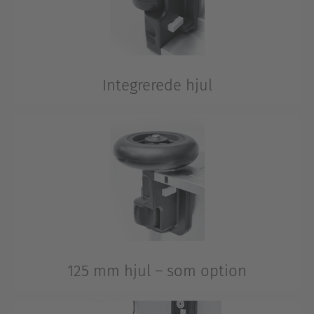
Integrerede hjul
Integrerede 50 mm hjul for optimal mobilitet.
125 mm hjul – som option
Også på ujævnt underlag og på længere afstande.