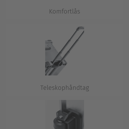
Komfortlås
Hvis aluboksen af og til er uden opsyn, sørger låsene
med stiklåse for sikkerhed.
Teleskophåndtag
Direkte integreret i aluminiumkassen. I udtrukket
position giver det mulighed for at trække
aluminiumkassen bekvemt og ergonomisk.