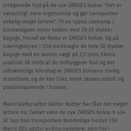
integrerede hjul på de nye ZARGES bokse: "Det er
væsentligt mere ergonomisk og gør transporten
virkelig meget lettere". Til en typisk udekamp i
bundesligaen rejser holdet med 20-25 stykker
bagage, hvoraf de fleste er ZARGES bokse. Og på
træningslejren i USA medbragte de hele 50 stykker
bagage med en samlet vægt på 2,2 tons. Ekstra
praktisk: På trods af de indbyggede hjul og det
udtrækkelige håndtag er ZARGES boksene stadig
stabelbare, og de kan f.eks. nemt læsses stabilt og
pladsbesparende i bussen.
Materialeforvalter Walter Notter har fået det meget
lettere nu: Takket være de nye ZARGES bokse K 424
XC kan han transportere Bundesliga-holdet FSV
Mainz 05's udstyr endnu nemmere, som her i