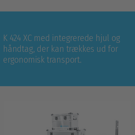
K 424 XC med integrerede hjul og
håndtag, der kan trækkes ud for
ergonomisk transport.