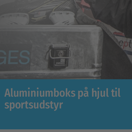
Aluminiumboks på hjul til
sportsudstyr