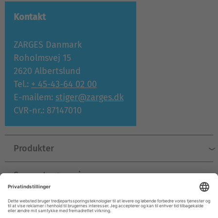
Kontakt
ZARGES Danmark
Roholmsvej 15
2620 Albertslund
Tel.:
+ 45-43-64 02 00
E-mailem:
stiger@zarges.dk
CVR-nr.: 87147010
Produkter
Support og service
Virksomhed