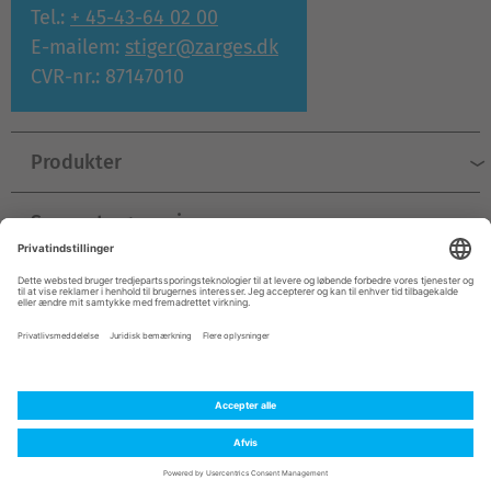
Tel.:
+ 45-43-64 02 00
E-mailem:
stiger@zarges.dk
CVR-nr.: 87147010
Produkter
Support og service
Virksomhed
© ZARGES 2026
Kolofon
Beskyttelse af personoplysninger
Almindelige forretningsbetingelser
Kontakt
Denmark