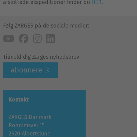
afsluttede ekspeditioner finder du
HER
.
Følg ZARGES på de sociale medier:
Tilmeld dig Zarges nyhedsbrev
abonnere
Kontakt
ZARGES Danmark
Roholmsvej 15
2620 Albertslund