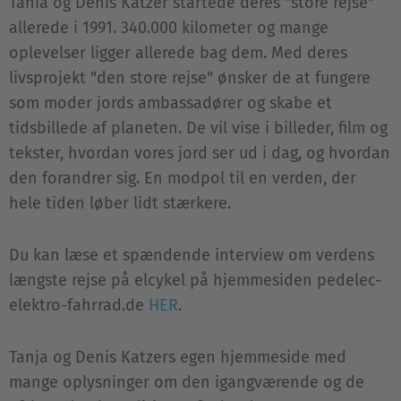
Tania og Denis Katzer startede deres "store rejse"
allerede i 1991. 340.000 kilometer og mange
oplevelser ligger allerede bag dem. Med deres
livsprojekt "den store rejse" ønsker de at fungere
som moder jords ambassadører og skabe et
tidsbillede af planeten. De vil vise i billeder, film og
tekster, hvordan vores jord ser ud i dag, og hvordan
den forandrer sig. En modpol til en verden, der
hele tiden løber lidt stærkere.
Du kan læse et spændende interview om verdens
længste rejse på elcykel på hjemmesiden pedelec-
elektro-fahrrad.de
HER
.
Tanja og Denis Katzers egen hjemmeside med
mange oplysninger om den igangværende og de