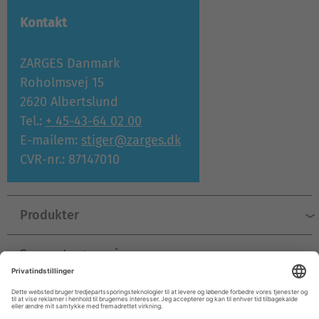
Kontakt
ZARGES Danmark
Roholmsvej 15
2620 Albertslund
Tel.:
+ 45-43-64 02 00
E-mailem:
stiger@zarges.dk
CVR-nr.: 87147010
Produkter
Support og service
Virksomhed