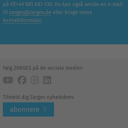
på tlf.+49 881 687-130. Du kan også sende en e-mail
til
zarges@zarges.de
eller bruge vores
kontaktformular
.
Følg ZARGES på de sociale medier:
Tilmeld dig Zarges nyhedsbrev
abonnere