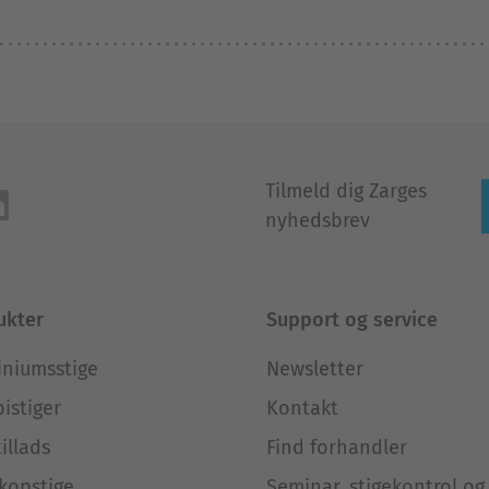
Tilmeld dig Zarges
nyhedsbrev
ukter
Support og service
iniumsstige
Newsletter
istiger
Kontakt
tillads
Find forhandler
kopstige
Seminar, stigekontrol og