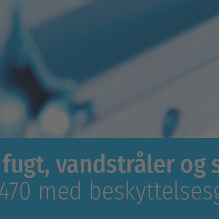
fugt, vandstråler og 
 470 med beskyttelses