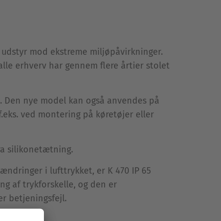
 udstyr mod ekstreme miljøpåvirkninger.
alle erhverv har gennem flere årtier stolet
4). Den nye model kan også anvendes på
.eks. ved montering på køretøjer eller
a silikonetætning.
ndringer i lufttrykket, er K 470 IP 65
 af trykforskelle, og den er
r betjeningsfejl.