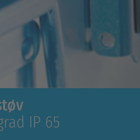
støv
grad IP 65