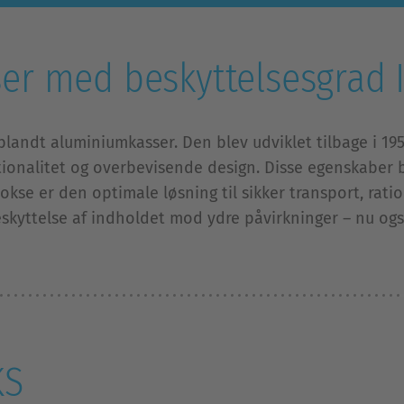
er med beskyttelsesgrad 
blandt aluminiumkasser. Den blev udviklet tilbage i 195
tionalitet og overbevisende design. Disse egenskaber be
kse er den optimale løsning til sikker transport, rati
eskyttelse af indholdet mod ydre påvirkninger – nu og
KS