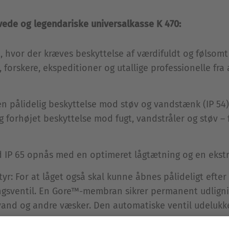
ede og legendariske universalkasse K 470:
 hvor der kræves beskyttelse af værdifuldt og følsomt
forskere, ekspeditioner og utallige professionelle fra 
 en pålidelig beskyttelse mod støv og vandstænk (IP 5
 forhøjet beskyttelse mod fugt, vandstråler og støv – f
d IP 65 opnås med en optimeret lågtætning og en ekstr
r: For at låget også skal kunne åbnes pålideligt efter æ
gsventil. En Gore™-membran sikrer permanent udligning
vand og andre væsker. Den automatiske ventil udelukke
IP 65's tæthed over for støv og vandstråler.