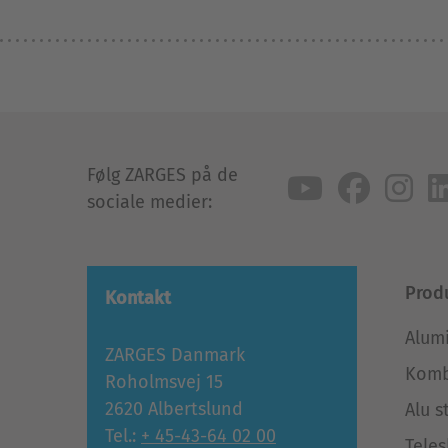
Følg ZARGES på de
sociale medier:
Prod
Kontakt
Alum
ZARGES Danmark
Komb
Roholmsvej 15
2620 Albertslund
Alu s
Tel.:
+ 45-43-64 02 00
Teles