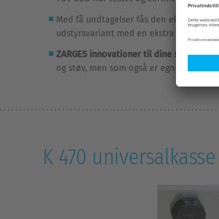
Med få undtagelser fås den ekstra tætnin
udstyrsvariant med en ekstra FN-godkende
ZARGES innovationer til dine særlige kr
og støv, men som også er egnet til at tra
K 470 universalkasse 