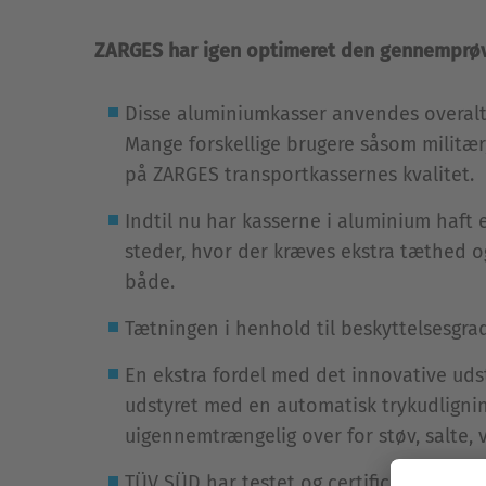
ZARGES har igen optimeret den gennemprøv
Disse aluminiumkasser anvendes overalt,
Mange forskellige brugere såsom militær, 
på ZARGES transportkassernes kvalitet.
Indtil nu har kasserne i aluminium haft
steder, hvor der kræves ekstra tæthed og
både.
Tætningen i henhold til beskyttelsesgra
En ekstra fordel med det innovative udsty
udstyret med en automatisk trykudlignin
uigennemtrængelig over for støv, salte, 
TÜV SÜD har testet og certificeret K 470 