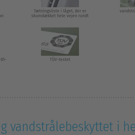
Tætningsliste i låget, der er
vandstr
an
skumdækket hele vejen rundt
 65-
TÜV-testet
g vandstrålebeskyttet i he