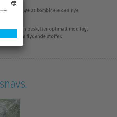
u kan også vælge at kombinere den nye
der ikke kun beskytter optimalt mod fugt
ler flambare flydende stoffer.
 snavs.