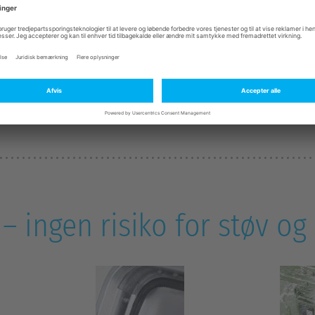
g som option til alle K 470 størrelser i kataloget. D
lse til farligt gods.
av:
De mest moderne flergangsemballager i aluminium, 
nsportere eksplosive, giftige, smittefarlige, ætsende el
– ingen risiko for støv og