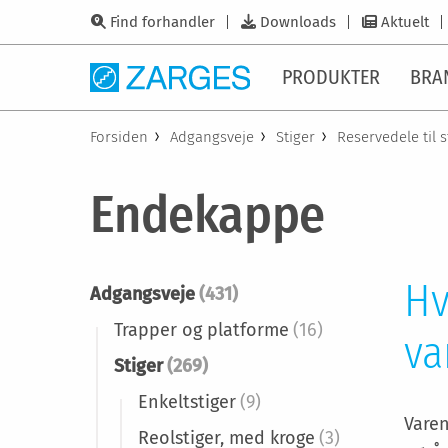
Find forhandler
Downloads
Aktuelt
PRODUKTER
BRA
Forsiden
Adgangsveje
Stiger
Reservedele til s
Endekappe
Hv
Adgangsveje
(431)
Trapper og platforme
(16)
va
Stiger
(269)
Enkeltstiger
(9)
Varen
Reolstiger, med kroge
(3)