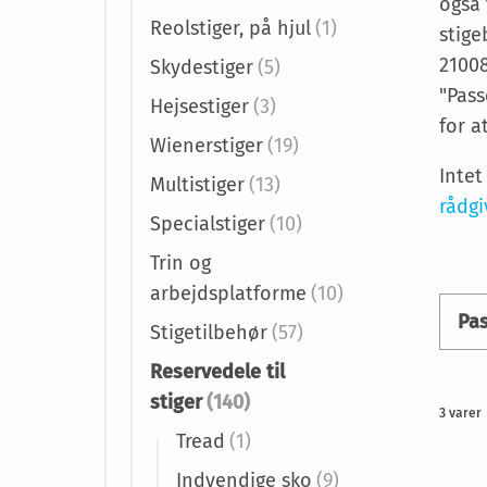
også 
Reolstiger, på hjul
(1)
stige
21008
Skydestiger
(5)
"Pass
Hejsestiger
(3)
for a
Wienerstiger
(19)
Inte
Multistiger
(13)
rådgi
Specialstiger
(10)
Trin og
arbejdsplatforme
(10)
Pa
Stigetilbehør
(57)
Reservedele til
stiger
(140)
3
varer
Tread
(1)
Indvendige sko
(9)