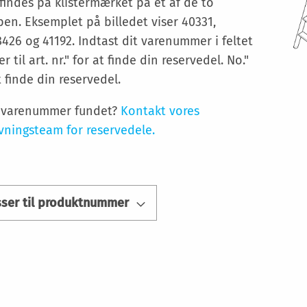
findes på klistermærket på et af de to
ben. Eksemplet på billedet viser 40331,
426 og 41192. Indtast dit varenummer i feltet
er til art. nr." for at finde din reservedel. No."
t finde din reservedel.
t varenummer fundet?
Kontakt vores
vningsteam for reservedele.
sser til produktnummer