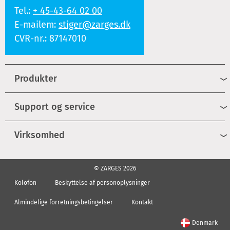
Tel.:
+ 45-43-64 02 00
E-mailem:
stiger@zarges.dk
CVR-nr.: 87147010
Produkter
Support og service
Virksomhed
© ZARGES 2026
Kolofon
Beskyttelse af personoplysninger
Almindelige forretningsbetingelser
Kontakt
Denmark