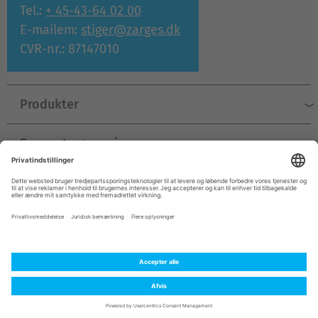
Tel.:
+ 45-43-64 02 00
E-mailem:
stiger@zarges.dk
CVR-nr.: 87147010
Produkter
Support og service
Virksomhed
© ZARGES 2026
Kolofon
Beskyttelse af personoplysninger
Almindelige forretningsbetingelser
Kontakt
Denmark