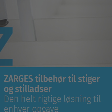
ZARGES tilbehør til stiger
og stilladser
Den helt rigtige løsning til
enhver opgave