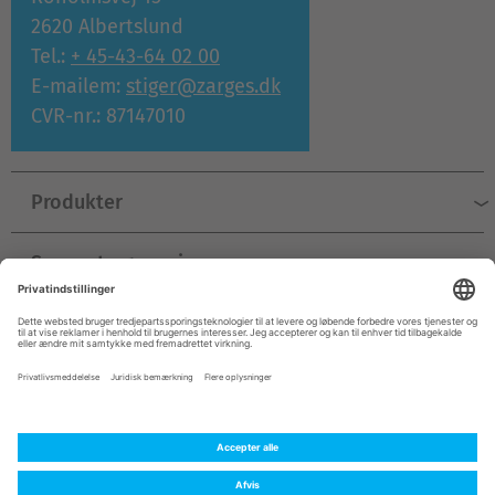
2620 Albertslund
Tel.:
+ 45-43-64 02 00
E-mailem:
stiger@zarges.dk
CVR-nr.: 87147010
Produkter
Support og service
Virksomhed
© ZARGES 2026
Kolofon
Beskyttelse af personoplysninger
Almindelige forretningsbetingelser
Kontakt