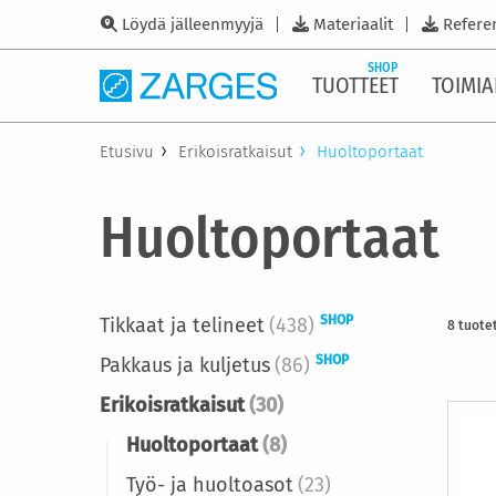
Löydä jälleenmyyjä
Materiaalit
Refere
SHOP
TUOTTEET
TOIMIA
Etusivu
Erikoisratkaisut
Huoltoportaat
Huoltoportaat
SHOP
Tikkaat ja telineet
(438)
8
tuote
SHOP
Pakkaus ja kuljetus
(86)
Erikoisratkaisut
(30)
Huoltoportaat
(8)
Työ- ja huoltoasot
(23)