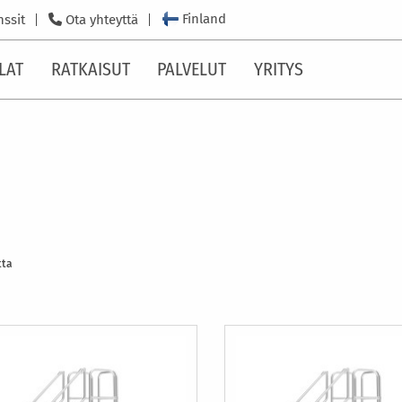
Finland
nssit
Ota yhteyttä
LAT
RATKAISUT
PALVELUT
YRITYS
tta