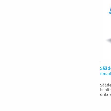
Sääd
ilmai
Sääde
huolt
erilai