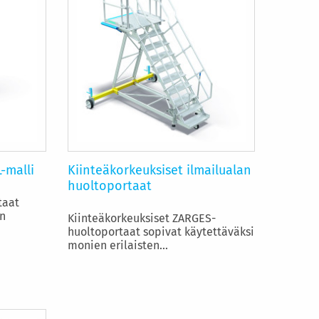
-malli
Kiinteäkorkeuksiset ilmailualan
huoltoportaat
taat
n
Kiinteäkorkeuksiset ZARGES-
huoltoportaat sopivat käytettäväksi
monien erilaisten...