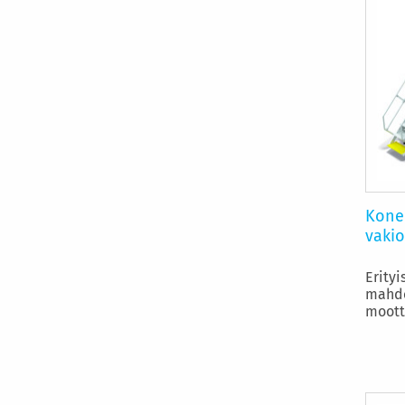
Kone
vaki
Erity
mahdo
moott