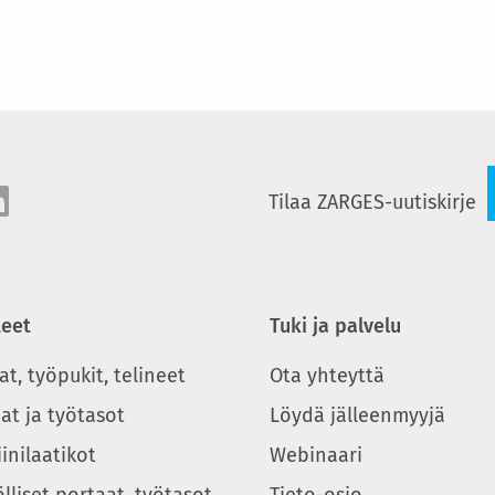
Tilaa ZARGES-uutiskirje
teet
Tuki ja palvelu
at, työpukit, telineet
Ota yhteyttä
at ja työtasot
Löydä jälleenmyyjä
inilaatikot
Webinaari
ölliset portaat, työtasot
Tieto-osio