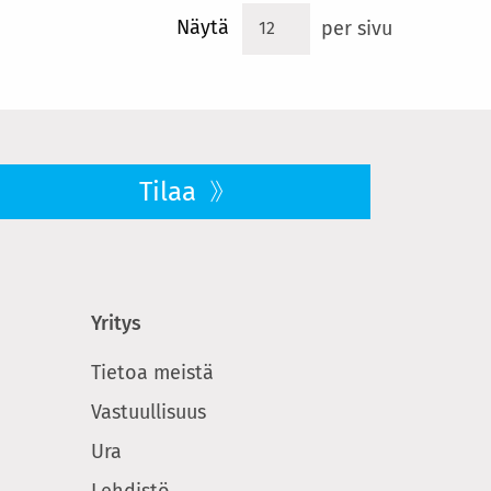
Näytä
per sivu
Tilaa
Yritys
Tietoa meistä
Vastuullisuus
Ura
Lehdistö