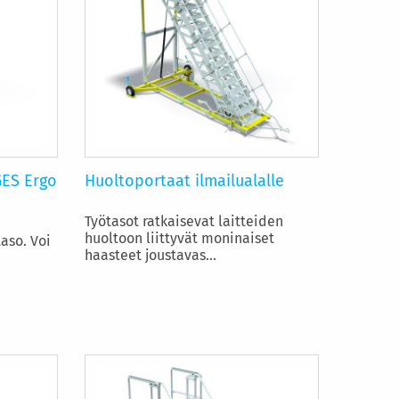
GES Ergo
Huoltoportaat ilmailualalle
Työtasot ratkaisevat laitteiden
huoltoon liittyvät moninaiset
taso. Voi
haasteet joustavas...