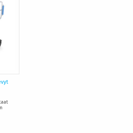
evyt
taat
n