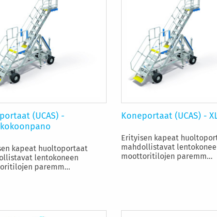
portaat (UCAS) -
Koneportaat (UCAS) - XL
okokoonpano
Erityisen kapeat huoltopor
mahdollistavat lentokonee
isen kapeat huoltoportaat
moottoritilojen paremm...
llistavat lentokoneen
oritilojen paremm...