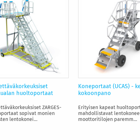
ettäväkorkeuksiset
Koneportaat (UCAS) - k
lualan huoltoportaat
kokoonpano
ttäväkorkeuksiset ZARGES-
Erityisen kapeat huoltopor
oportaat sopivat monien
mahdollistavat lentokonee
sten lentokonei...
moottoritilojen paremm...