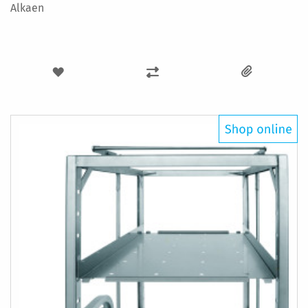
Alkaen
LISÄÄ
LISÄÄ
TOIVELISTAAN
VERTAILUUN