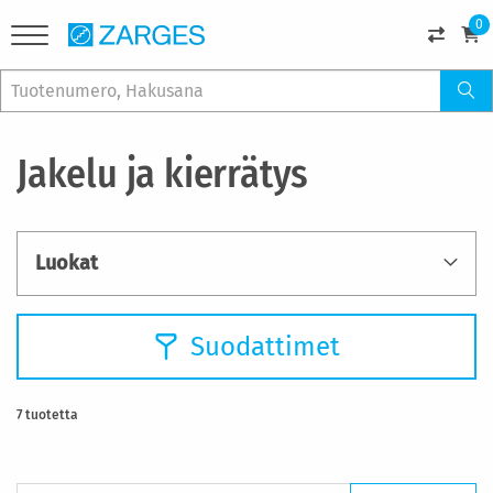
0
Jakelu ja kierrätys
Luokat
Suodattimet
7
tuotetta