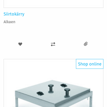
Siirtokärry
Alkaen
LISÄÄ
LISÄÄ
TOIVELISTAAN
VERTAILUUN