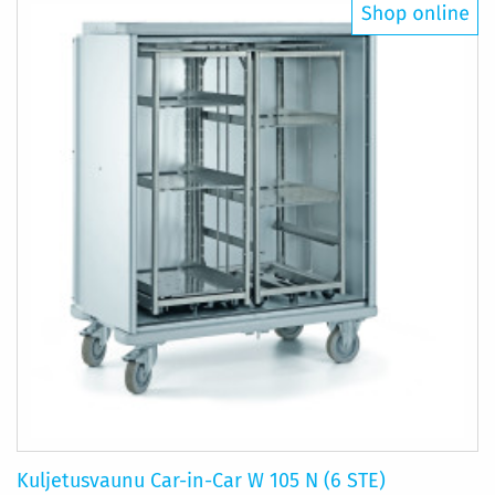
Kuljetusvaunu Car-in-Car W 105 N (6 STE)