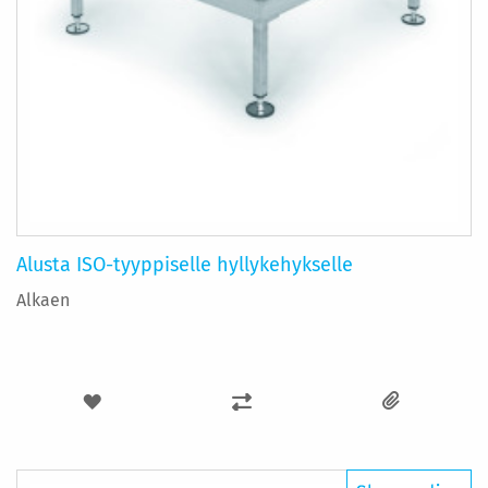
Alusta ISO-tyyppiselle hyllykehykselle
Alkaen
LISÄÄ
LISÄÄ
TOIVELISTAAN
VERTAILUUN