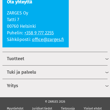
Ota yhteyttä
ZARGES Oy
Tatti 7
00760 Helsinki
Puhelin:
+358 9 777 2255
Sähköposti:
office@zarges.fi
Tuotteet
Tuki ja palvelu
Yritys
© ZARGES 2026
Myyntiehdot
Juridiset tiedot
Tietosuoja
Yleiset ehdot