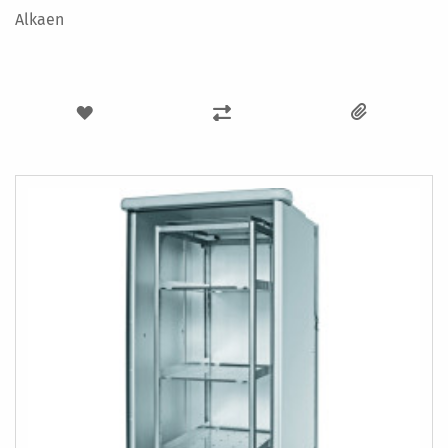
Alkaen
LISÄÄ
LISÄÄ
TOIVELISTAAN
VERTAILUUN