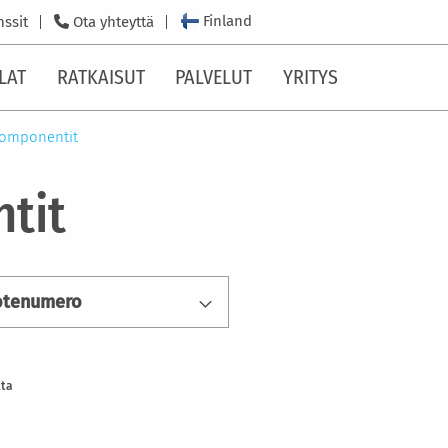
Finland
nssit
Ota yhteyttä
LAT
RATKAISUT
PALVELUT
YRITYS
omponentit
tit
otenumero
tta