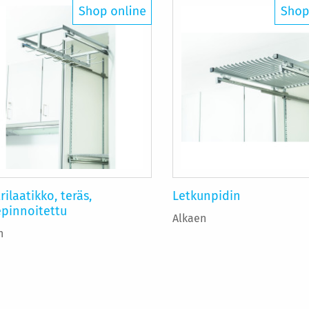
rilaatikko, teräs,
Letkunpidin
epinnoitettu
Alkaen
n