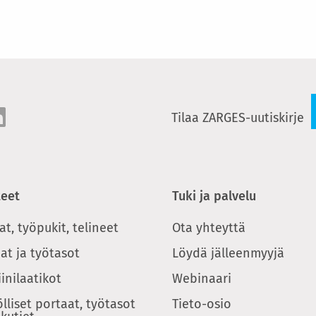
Tilaa ZARGES-uutiskirje
teet
Tuki ja palvelu
at, työpukit, telineet
Ota yhteyttä
at ja työtasot
Löydä jälleenmyyjä
inilaatikot
Webinaari
ölliset portaat, työtasot
Tieto-osio