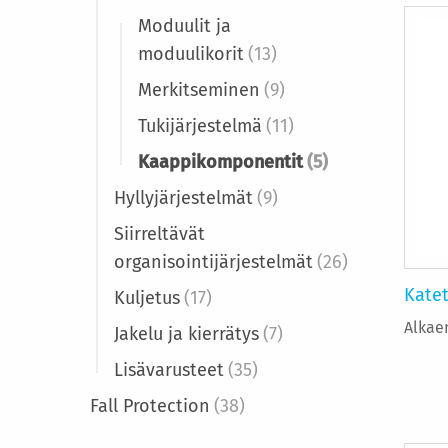
Moduulit ja
moduulikorit
(13)
Merkitseminen
(9)
Tukijärjestelmä
(11)
Kaappikomponentit
(5)
Hyllyjärjestelmät
(9)
Siirreltävät
organisointijärjestelmät
(26)
Katet
Kuljetus
(17)
Alkae
Jakelu ja kierrätys
(7)
Lisävarusteet
(35)
Fall Protection
(38)