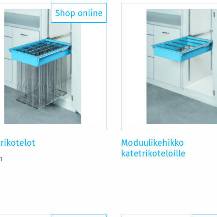
rikotelot
Moduulikehikko
katetrikoteloille
n