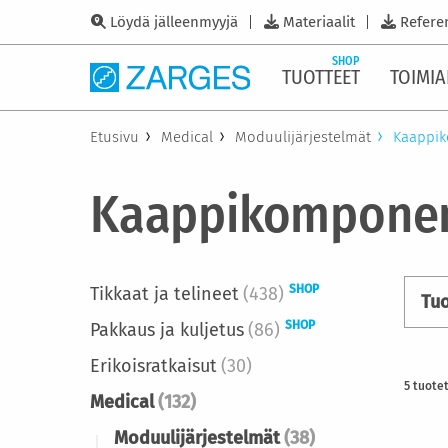
Löydä jälleenmyyjä
Materiaalit
Refere
SHOP
TUOTTEET
TOIMIA
Etusivu
Medical
Moduulijärjestelmät
Kaappik
Kaappikomponen
SHOP
Tikkaat ja telineet
(438)
Tu
SHOP
Pakkaus ja kuljetus
(86)
Erikoisratkaisut
(30)
5
tuote
Medical
(132)
Moduulijärjestelmät
(38)