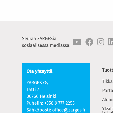
Seuraa ZARGESia
sosiaalisessa mediassa:
Tuot
Ota yhteyttä
Tikka
ZARGES Oy
Tatti 7
Porta
00760 Helsinki
Alumi
Puhelin:
+358 9 777 2255
Yksil
Sähköposti:
office@zarges.fi