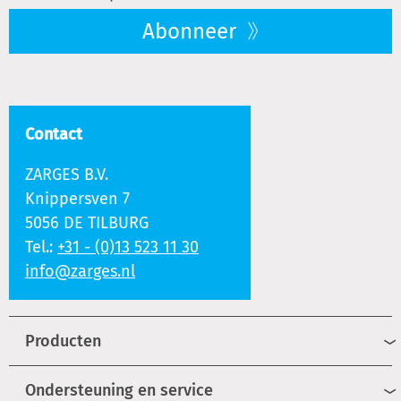
Abonneer
Contact
ZARGES B.V.
Knippersven 7
5056 DE TILBURG
Tel.:
+31 - (0)13 523 11 30
info@zarges.nl
Producten
Ondersteuning en service