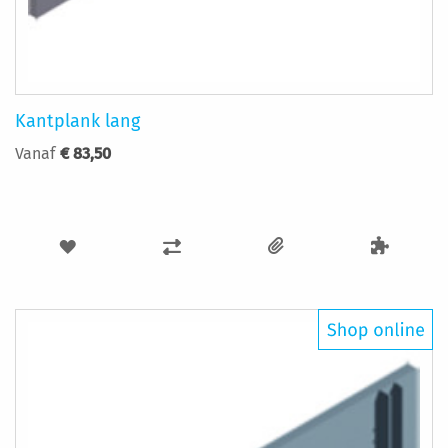
Kantplank lang
Vanaf
€ 83,50
VOEG
TOEVOEGEN
TOE
OM
AAN
TE
VERLANGLIJST
VERGELIJKEN