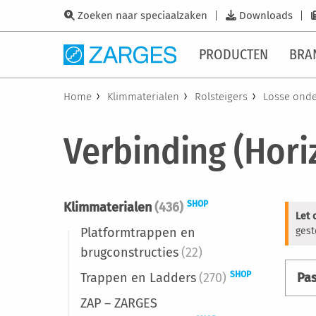
Zoeken naar speciaalzaken
Downloads
PRODUCTEN
BRA
Home
Klimmaterialen
Rolsteigers
Losse onde
Verbinding (Hori
SHOP
Klimmaterialen
(436)
Let 
Platformtrappen en
gest
brugconstructies
(22)
SHOP
Trappen en Ladders
(270)
Pa
ZAP – ZARGES