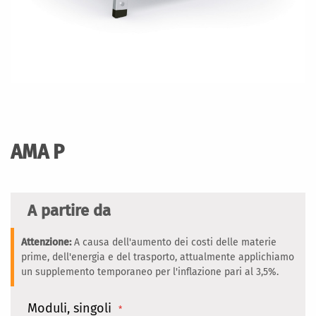
Vai
all'inizio
della
AMA P
galleria
di
immagini
A partire da
Attenzione:
A causa dell'aumento dei costi delle materie
prime, dell'energia e del trasporto, attualmente applichiamo
un supplemento temporaneo per l'inflazione pari al 3,5%.
Moduli, singoli