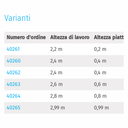
Varianti
Numero d'ordine
Altezza di lavoro
Altezza piatt
40261
2,2 m
0,2 m
40260
2,4 m
0,4 m
40262
2,4 m
0,4 m
40263
2,6 m
0,6 m
40264
2,8 m
0,8 m
40265
2,99 m
0,99 m