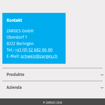
Kontakt
ZARGES GmbH
Oberdorf 1
8222 Beringen
Tel.:
+41 (0) 52 682 06 00
E-Mail:
schweiz@zarges.ch
Produkte
Azienda
© ZARGES 2026