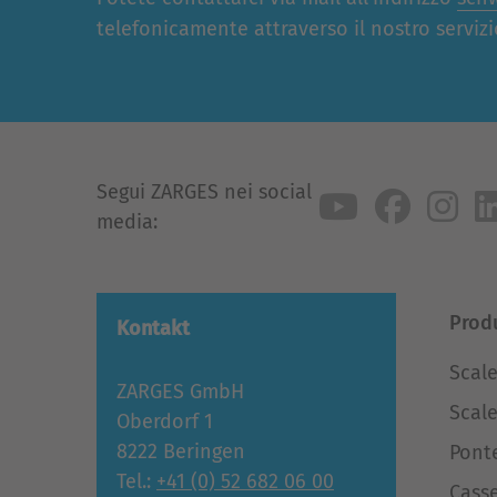
telefonicamente attraverso il nostro servizio
Segui ZARGES nei social
media:
Prod
Kontakt
Scale
ZARGES GmbH
Scal
Oberdorf 1
8222 Beringen
Ponte
Tel.:
+41 (0) 52 682 06 00
Casse