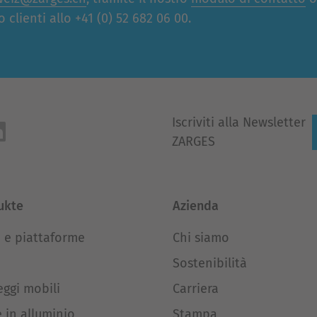
 clienti allo +41 (0) 52 682 06 00.
Iscriviti alla Newsletter
ZARGES
ukte
Azienda
 e piattaforme
Chi siamo
e
Sostenibilità
ggi mobili
Carriera
 in alluminio
Stampa