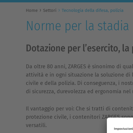
Home
Settori
Tecnologia della difesa, polizia
Norme per la stadia
Dotazione per l’esercito, la 
Da oltre 80 anni, ZARGES è sinonimo di qual
attività e in ogni situazione la soluzione di
civile e della polizia. Di conseguenza, i nost
di sicurezza, durevolezza ed ergonomia nel
Il vantaggio per voi: Che si tratti di contenit
protezione civile, i contenitori ZARGES son
versatili.