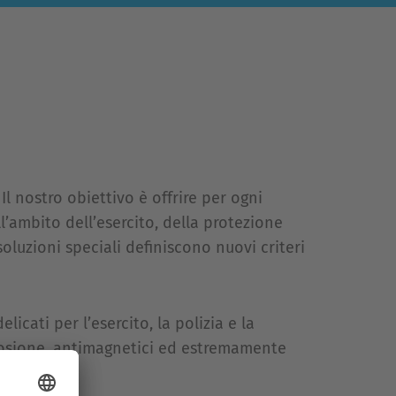
 nostro obiettivo è offrire per ogni
ll’ambito dell’esercito, della protezione
 soluzioni speciali definiscono nuovi criteri
elicati per l’esercito, la polizia e la
orrosione, antimagnetici ed estremamente