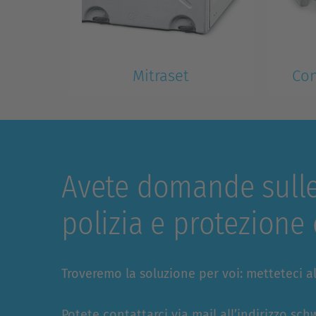
Mitraset
Con
Alloggiamento portante Mitraset
Attività
19''
soluzion
Avete domande sulle 
polizia e protezione 
Troveremo la soluzione per voi: metteteci al
Potete contattarci via mail all’indirizzo
sch