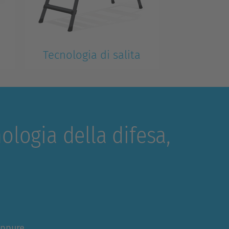
Tecnologia di salita
Leggera, compatta e subito
pronta per l’utilizzo
logia della difesa,
ppure