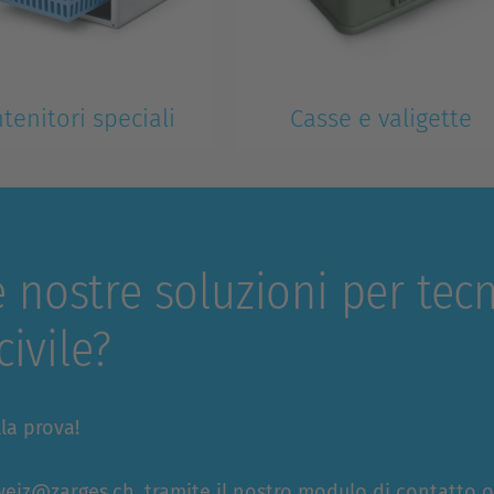
tenitori speciali
Casse e valigette
 particolari richiedono
Per trasporto e conservazione
i particolari
nostre soluzioni per tecno
civile?
la prova!
weiz@zarges.ch
, tramite il nostro
modulo di contatto
o